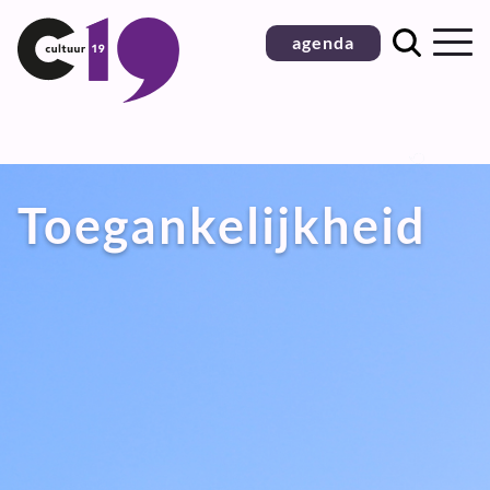
Ga
agenda
naar
inhoud
Toegankelijkheid