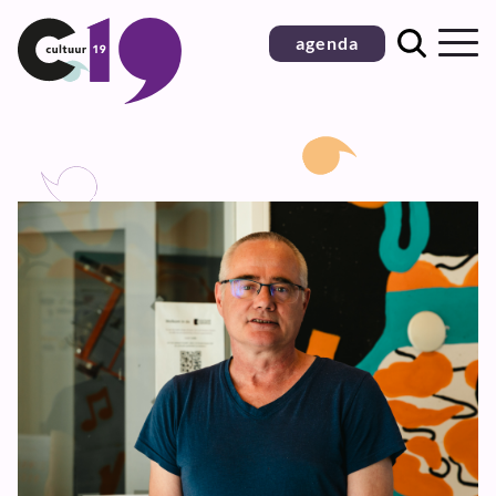
Ga
agenda
naar
inhoud