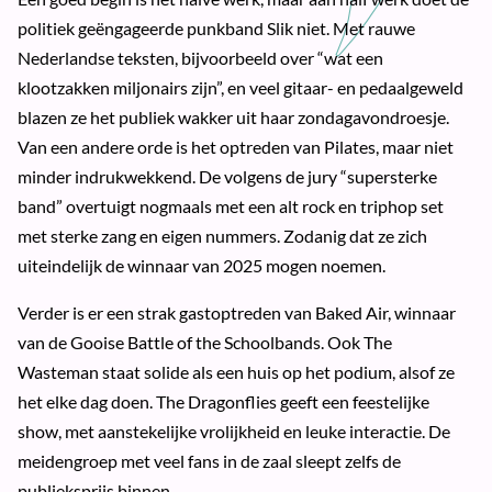
politiek geëngageerde punkband Slik niet. Met rauwe
Nederlandse teksten, bijvoorbeeld over “wat een
klootzakken miljonairs zijn”, en veel gitaar- en pedaalgeweld
blazen ze het publiek wakker uit haar zondagavondroesje.
Van een andere orde is het optreden van Pilates, maar niet
minder indrukwekkend. De volgens de jury “supersterke
band” overtuigt nogmaals met een alt rock en triphop set
met sterke zang en eigen nummers. Zodanig dat ze zich
uiteindelijk de winnaar van 2025 mogen noemen.
Verder is er een strak gastoptreden van Baked Air, winnaar
van de Gooise Battle of the Schoolbands. Ook The
Wasteman staat solide als een huis op het podium, alsof ze
het elke dag doen. The Dragonflies geeft een feestelijke
show, met aanstekelijke vrolijkheid en leuke interactie. De
meidengroep met veel fans in de zaal sleept zelfs de
publieksprijs binnen.