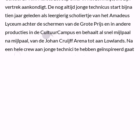
vertrek aankondigt. De nog altijd jonge technicus start bijna
tien jaar geleden als leergierig scholiertje van het Amadeus
Lyceum achter de schermen van de Grote Prijs en in andere
producties in de CultuurCampus en behaalt al snel mijlpaal
na mijlpaal, van de Johan Cruijff Arena tot aan Lowlands. Na
een hele crew aan jonge technici te hebben geïnspireerd gaat
Sep zijn horizon verbreden in de (film)techniek.
Meer over GPLR
Bekijk ook
Uitgelicht
KLUB19
Leidsche Rijn Festival