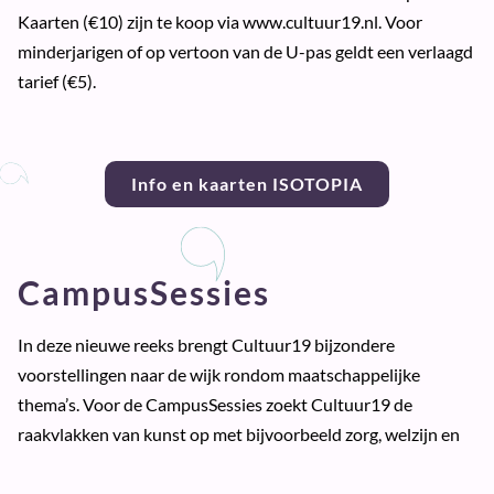
Kaarten (€10) zijn te koop via www.cultuur19.nl. Voor
minderjarigen of op vertoon van de U-pas geldt een verlaagd
tarief (€5).
Info en kaarten ISOTOPIA
CampusSessies
In deze nieuwe reeks brengt Cultuur19 bijzondere
voorstellingen naar de wijk rondom maatschappelijke
thema’s. Voor de CampusSessies zoekt Cultuur19 de
raakvlakken van kunst op met bijvoorbeeld zorg, welzijn en
toegankelijkheid. Het kan hier gaan om beginnende makers
of autodidacten. Artiesten en makers van de CampusSessie