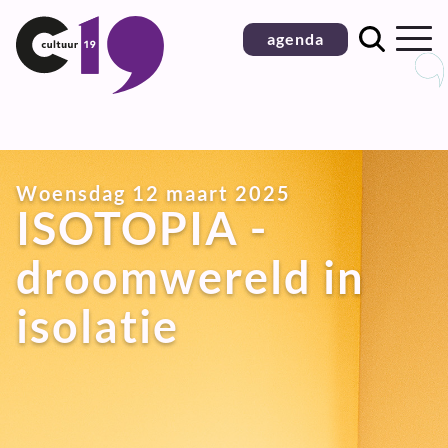
Ga
agenda
naar
inhoud
Woensdag 12 maart 2025
ISOTOPIA -
droomwereld in
isolatie