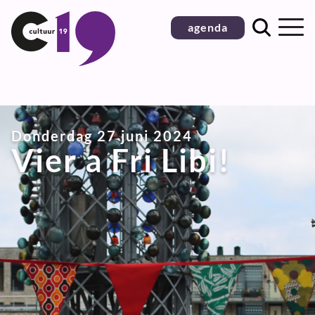
Ga
agenda
naar
inhoud
Donderdag 27 juni 2024
Vier a Fri Libi!