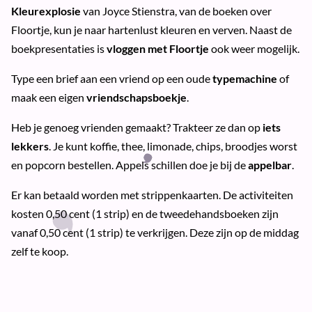
Kleurexplosie
van Joyce Stienstra, van de boeken over
Floortje, kun je naar hartenlust kleuren en verven. Naast de
boekpresentaties is
vloggen met Floortje
ook weer mogelijk.
Type een brief aan een vriend op een oude
typemachine
of
maak een eigen
vriendschapsboekje
.
Heb je genoeg vrienden gemaakt? Trakteer ze dan op
iets
lekkers
. Je kunt koffie, thee, limonade, chips, broodjes worst
en popcorn bestellen. Appels schillen doe je bij de
appelbar
.
Er kan betaald worden met strippenkaarten. De activiteiten
kosten 0,50 cent (1 strip) en de tweedehandsboeken zijn
vanaf 0,50 cent (1 strip) te verkrijgen. Deze zijn op de middag
zelf te koop.
Iedereen is van harte welkom!
De kinderboekenmarkt op Brede School Het Zand wordt