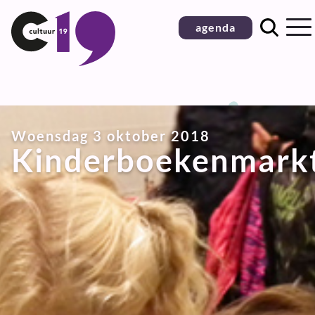
Ga
agenda
naar
inhoud
Woensdag 3 oktober 2018
Kinderboekenmark