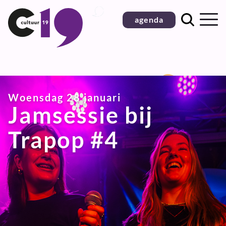
Ga
agenda
naar
inhoud
Woensdag 28 januari
Jamsessie bij
Trapop #4