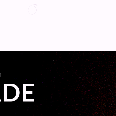
i
ADE