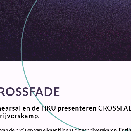
ROSSFADE
earsal en de HKU presenteren CROSSFAD
rijverskamp.
van de pro's en van elkaar tijdens dit schrijverskamp. Er zij