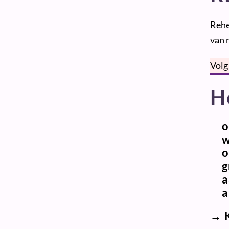
Rehe
van 
Vol
H
o
w
o
g
a
a
→
K