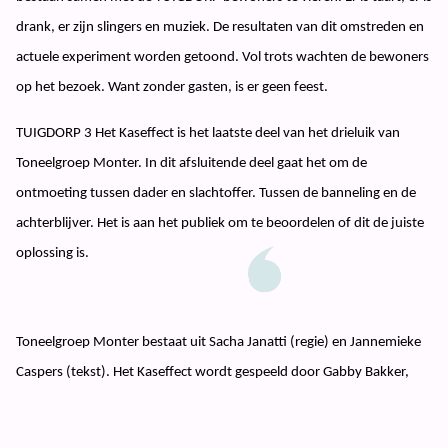
drank, er zijn slingers en muziek. De resultaten van dit omstreden en
actuele experiment worden getoond. Vol trots wachten de bewoners
op het bezoek. Want zonder gasten, is er geen feest.
TUIGDORP 3 Het Kaseffect is het laatste deel van het drieluik van
Toneelgroep Monter. In dit afsluitende deel gaat het om de
ontmoeting tussen dader en slachtoffer. Tussen de banneling en de
achterblijver. Het is aan het publiek om te beoordelen of dit de juiste
oplossing is.
Toneelgroep Monter bestaat uit Sacha Janatti (regie) en Jannemieke
Caspers (tekst). Het Kaseffect wordt gespeeld door Gabby Bakker,
Robin Coops, Anna Hermanns, Najih el Morabit en Lotte Rischen.