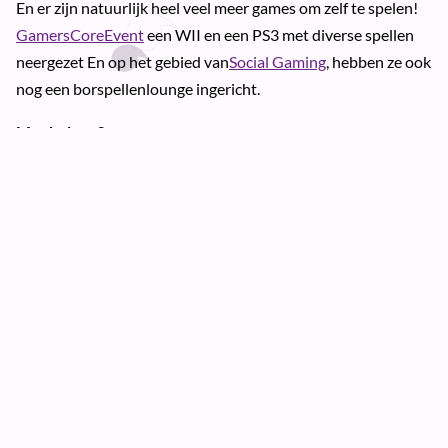
En er zijn natuurlijk heel veel meer games om zelf te spelen!
GamersCoreEvent
een
WII
en een PS3 met diverse spellen
neergezet En op het gebied van
Social Gaming
, hebben ze ook
nog een borspellenlounge ingericht.
Meehelpen?
Ben je tussen de 12 en 18 jaar oud en wil je meehelpen bij NU
Grounds? Mail dan naar
info@cultuur19.nl
word
vrijwilliger
samenwerken