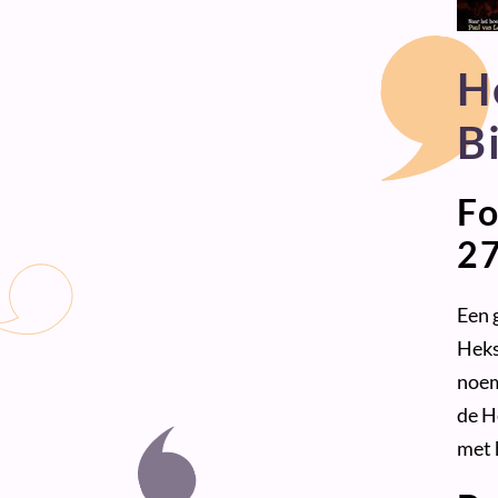
H
B
Fo
27
Een 
Heks
noem
de H
met 