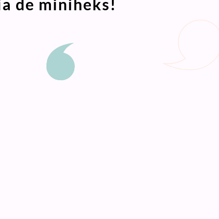
ia de miniheks!
or en een vleugje magie, gebaseerd op