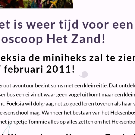
et is weer tijd voor ee
ioscoop Het Zand!
eksia de miniheks zal te zie
 februari 2011!
groot avontuur begint soms met een klein eitje. Dat ontdekt
enbos een ei vindt waar geen vogel uitkomt maar een klein 
t. Foeksia wil dolgraag net zo goed leren toveren als haar v
eksenschool mag. Wanneer het bestaan van het Heksenbos
het jongetje Tommie alles op alles zetten om het Heksenb