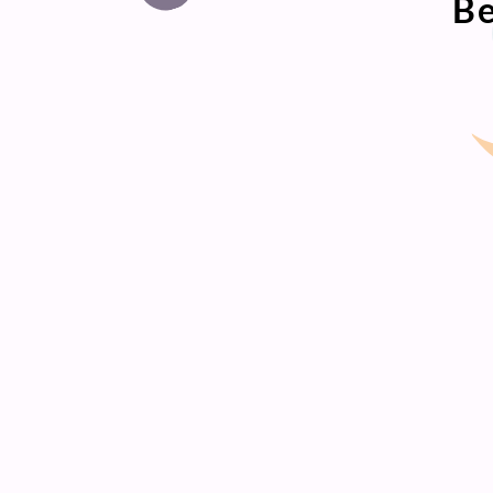
Be
Foek
het 