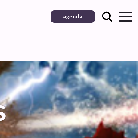
agenda
s