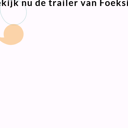
kijk nu de trailer van Foeks
sia de Miniheks is een film boordevol vrolijke liedjes, hum
boek van Paul van Loon.