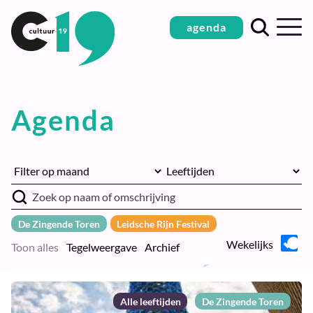
Ga
agenda
naar
inhoud
Agenda
De Zingende Toren
Leidsche Rijn Festival
Wekelijks
Toon alles
Tegelweergave
Archief
Alle leeftijden
De Zingende Toren