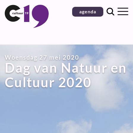
Ga
agenda
naar
inhoud
Woensdag 27 mei 2020
Dag van Natuur en
Cultuur 2020